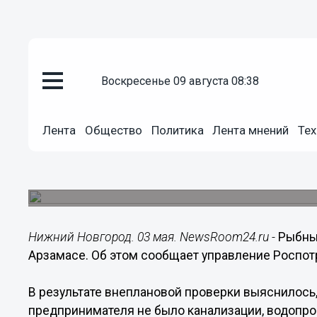
воскресенье 09 августа 08:38
Происшествия
Лента
Общество
Политика
Лента мнений
Тех
03.05.2018
14:26
Рыбный магазин закрыт из-за 
В магазине не было канализации и водопровода
Нижний Новгород. 03 мая. NewsRoom24.ru -
Рыбный
Арзамасе. Об этом сообщает управление Роспот
В результате внеплановой проверки выяснилось,
предпринимателя не было канализации, водопров