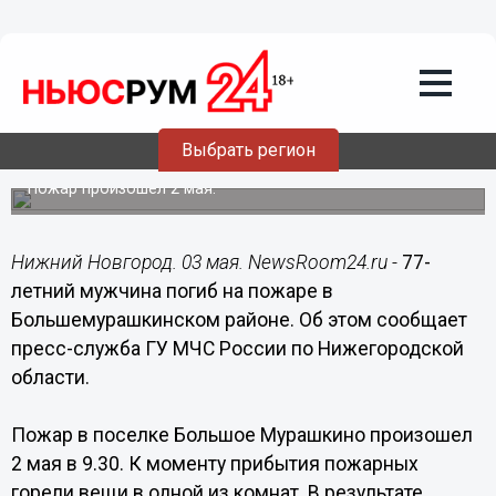
Происшествия
03.05.2018
10:53
77-летний мужчина погиб на пожаре в
Выбрать регион
Большемурашкинском районе
Пожар произошел 2 мая.
Нижний Новгород. 03 мая. NewsRoom24.ru -
77-
летний мужчина погиб на пожаре в
Большемурашкинском районе. Об этом сообщает
пресс-служба ГУ МЧС России по Нижегородской
области.
Пожар в поселке Большое Мурашкино произошел
2 мая в 9.30. К моменту прибытия пожарных
горели вещи в одной из комнат. В результате