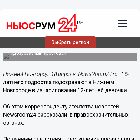
Происшествия
18.04.2018
00:01
15-летнего нижегородца подозревают
Выбрать регион
в изнасиловании 12-летней девочки
Подозреваемый арестован.
Нижний Новгород. 18 апреля. NewsRoom24.ru -
15-
летнего подростка подозревают в Нижнем
Новгороде в изнасиловании 12-летней девочки.
Об этом корреспонденту агентства новостей
Newsroom24 рассказали в правоохранительных
органах.
По данным следствия, преступление произошло в