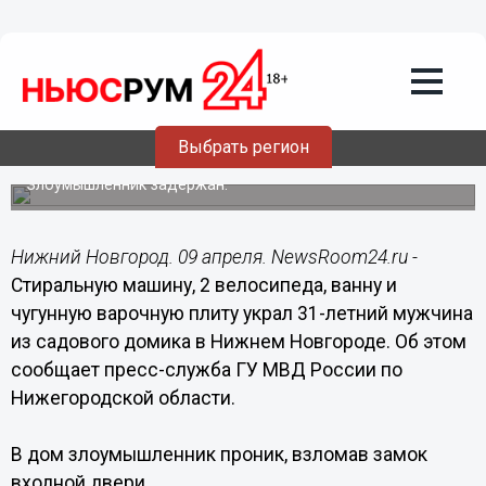
Происшествия
09.04.2018
02:00
Стиральную машину, 2 велосипеда,
ванну и плиту украл нижегородец из
Выбрать регион
садового домика
Злоумышленник задержан.
Нижний Новгород. 09 апреля. NewsRoom24.ru -
Стиральную машину, 2 велосипеда, ванну и
чугунную варочную плиту украл 31-летний мужчина
из садового домика в Нижнем Новгороде. Об этом
сообщает пресс-служба ГУ МВД России по
Нижегородской области.
В дом злоумышленник проник, взломав замок
входной двери.