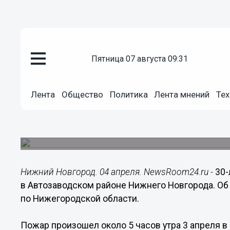
пятница 07 августа 09:31
Происшествия
04.04.2018
11:09
Лента
Общество
Политика
Лента мнений
Тех
30-летний мужчина отравился
Автозаводском районе
Его госпитализировали.
Нижний Новгород. 04 апреля. NewsRoom24.ru -
30-
в Автозаводском районе Нижнего Новгорода. О
по Нижегородской области.
Пожар произошел около 5 часов утра 3 апреля