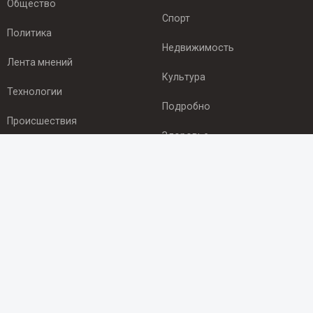
Общество
Спорт
Политика
Недвижимость
Лента мнений
Культура
Технологии
Подробно
Происшествия
Здоровье
Экономика
ПОДПИСКА
Подпишись на рассылку NEWSROOM24
и будь
в курсе новостей в своём городе:
Подписаться