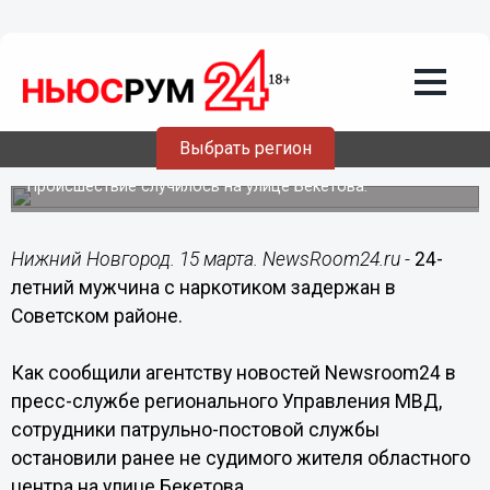
Происшествия
15.03.2018
09:00
24-летний мужчина с наркотиком
Выбрать регион
задержан в Советском районе
Происшествие случилось на улице Бекетова.
Нижний Новгород. 15 марта. NewsRoom24.ru -
24-
летний мужчина с наркотиком задержан в
Советском районе.
Как сообщили агентству новостей Newsroom24 в
пресс-службе регионального Управления МВД,
сотрудники патрульно-постовой службы
остановили ранее не судимого жителя областного
центра на улице Бекетова.