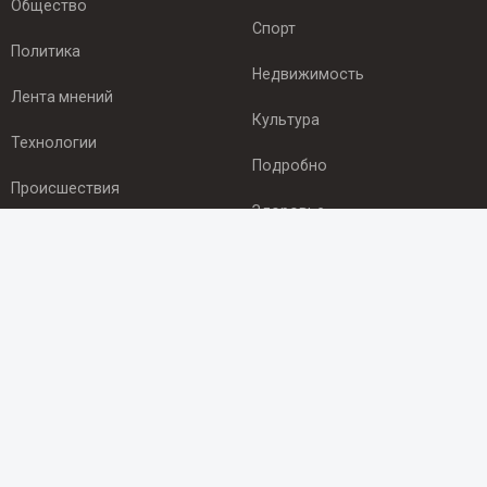
Общество
Спорт
Политика
Недвижимость
Лента мнений
Культура
Технологии
Подробно
Происшествия
Здоровье
Экономика
ПОДПИСКА
Подпишись на рассылку NEWSROOM24
и будь
в курсе новостей в своём городе:
Подписаться