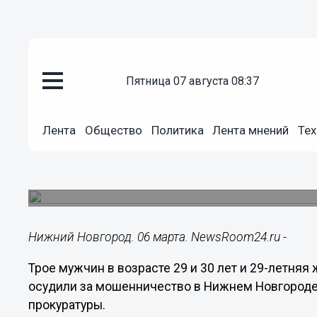
пятница 07 августа 08:37
Происшествия
06.03.2018
15:22
Лента
Общество
Политика
Лента мнений
Тех
Группу мошенников из Тольятт
Новгороде
Приговор не вступил в законную силу.
Нижний Новгород. 06 марта. NewsRoom24.ru -
Трое мужчин в возрасте 29 и 30 лет и 29-летня
осудили за мошенничество в Нижнем Новгороде
прокуратуры.