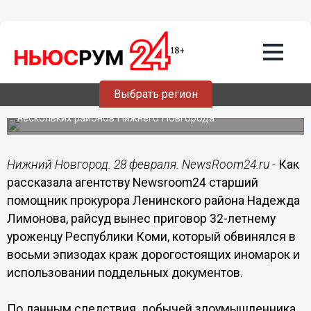
Происшествия
28.02.2018
22:45
Мужчина, угнавший восемь дорогих
иномарок, осужден в Нижнем
Новгороде
Выбрать регион
Преступления происходили в 2017 году на территории
нескольких районов Нижнего Новгорода.
Нижний Новгород. 28 февраля. NewsRoom24.ru -
Как
рассказала агентству Newsroom24 старший
помощник прокурора Ленинского района Надежда
Лимонова, райсуд вынес приговор 32-летнему
уроженцу Республики Коми, который обвинялся в
восьми эпизодах краж дорогостоящих иномарок и
использовании поддельных документов.
По данным следствия, добычей злоумышленника