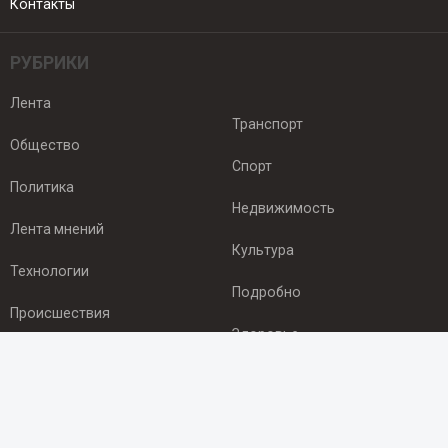
Контакты
РУБРИКИ
Лента
Транспорт
Общество
Спорт
Политика
Недвижимость
Лента мнений
Культура
Технологии
Подробно
Происшествия
Здоровье
Экономика
ПОДПИСКА
Подпишись на рассылку NEWSROOM24
и будь
в курсе новостей в своём городе: