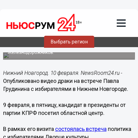
Происшествия
10.02.2018
10:27
Опубликовано видео драки на встрече
Грудинина с избирателями в Нижнем
Новгороде
Выбрать регион
Потасовка произошла во Дворце культуры
Железнодорожников.
Нижний Новгород. 10 февраля. NewsRoom24.ru -
Опубликовано видео драки на встрече Павла
Грудинина с избирателями в Нижнем Новгороде.
9 февраля, в пятницу, кандидат в президенты от
партии КПРФ посетил областной центр.
В рамках его визита
состоялась встреча
политика
с избирателями Дворце культуры