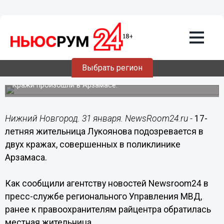
Происшествия
31.01.2018
09:41
17-летняя нижегородка украла два
Выбрать регион
мобильника в поликлинике
Кражи произошли в Арзамасе.
Нижний Новгород. 31 января. NewsRoom24.ru -
17-
летняя жительница Лукоянова подозревается в
двух кражах, совершенных в поликлинике
Арзамаса.
Как сообщили агентству новостей Newsroom24 в
пресс-службе регионального Управления МВД,
ранее к правоохранителям райцентра обратилась
местная жительница.