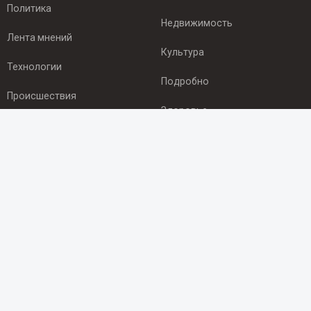
Политика
Недвижимость
Лента мнений
Культура
Технологии
Подробно
Происшествия
Здоровье
Экономика
ПОДПИСКА
Подпишись на рассылку NEWSROOM24
и будь
в курсе новостей в своём городе:
Подписаться
© 2012 - 2025 ООО "Ньюсрум" (ИА Newsroom24 (Ньюсрум24).
Учредитель — ООО "Ньюсрум"