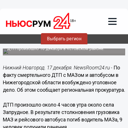
Происшествия
17.12.2017
20:36
По факту смертельного ДТП с МАЗом и
автобусом в Нижегородской области
Выбрать регион
возбуждено уголовное дело
ДТП произошло 16 декабря в Кстовском районе.
Нижний Новгород. 17 декабря. NewsRoom24.ru -
По
факту смертельного ДТП с МАЗом и автобусом в
Нижегородской области возбуждено уголовное
дело. Об этом сообщает региональная прокуратура.
ДТП произошло около 4 часов утра около села
Запрудное. В результате столкновения грузовика
МАЗ и рейсового автобуса погиб водитель МАЗа, 9
человек получили ранения.