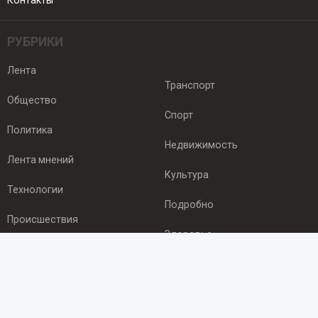
Контакты
РУБРИКИ
Лента
Транспорт
Общество
Спорт
Политика
Недвижимость
Лента мнений
Культура
Технологии
Подробно
Происшествия
Здоровье
Экономика
ПОДПИСКА
Подпишись на рассылку NEWSROOM24
и будь
в курсе новостей в своём городе: