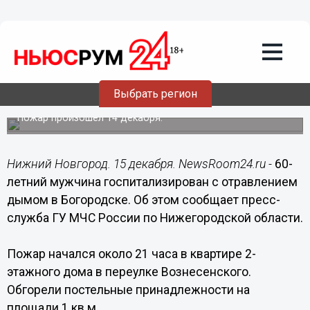
Происшествия
15.12.2017
12:19
60-летний мужчина госпитализирован
Выбрать регион
с отравлением дымом в Богородске
Пожар произошел 14 декабря.
Нижний Новгород. 15 декабря. NewsRoom24.ru -
60-
летний мужчина госпитализирован с отравлением
дымом в Богородске. Об этом сообщает пресс-
служба ГУ МЧС России по Нижегородской области.
Пожар начался около 21 часа в квартире 2-
этажного дома в переулке Вознесенского.
Обгорели постельные принадлежности на
площади 1 кв.м.