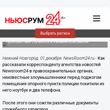
Происшествия
01.12.2017
00:01
Ноутбук и два телефона похитили из
опорного пункта полиции в Нижнем
Выбрать регион
перед его поджогом
Происшествие случилось в Канавинском районе.
Нижний Новгород. 01 декабря. NewsRoom24.ru -
Как
рассказали корреспонденту агентства новостей
Newsroom24 в правоохранительных органах,
неизвестные злоумышленники перед поджогом
помещения опорного пункта полиции похитили из
него ноутбук и два телефона.
После этого они сожгли различные документы
служебного характера.