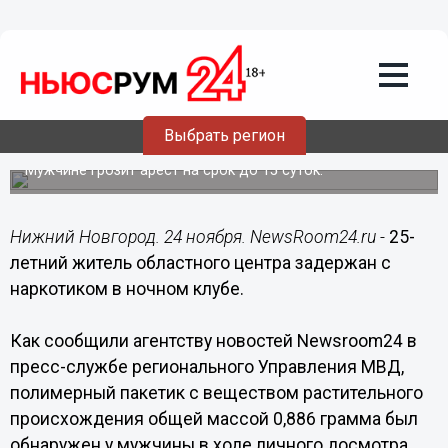
Происшествия
24.11.2017
09:44
25-летний нижегородец задержан с
Выбрать регион
наркотиком в ночном клубе
Мужчине грозит арест на срок до 15 суток.
Нижний Новгород. 24 ноября. NewsRoom24.ru -
25-
летний житель областного центра задержан с
наркотиком в ночном клубе.
Как сообщили агентству новостей Newsroom24 в
пресс-службе регионального Управления МВД,
полимерный пакетик с веществом растительного
происхождения общей массой 0,886 грамма был
обнаружен у мужчины в ходе личного досмотра,