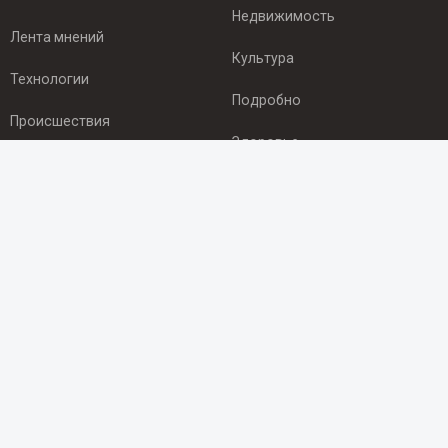
Недвижимость
Лента мнений
Культура
Технологии
Подробно
Происшествия
Здоровье
Экономика
ПОДПИСКА
Подпишись на рассылку NEWSROOM24
и будь
в курсе новостей в своём городе:
Подписаться
© 2012 - 2025 ООО "Ньюсрум" (ИА Newsroom24 (Ньюсрум24).
Учредитель — ООО "Ньюсрум"
Свидетельство о регистрации СМИ ИА № ФС 77 - 45920 от 22.07.2011г.