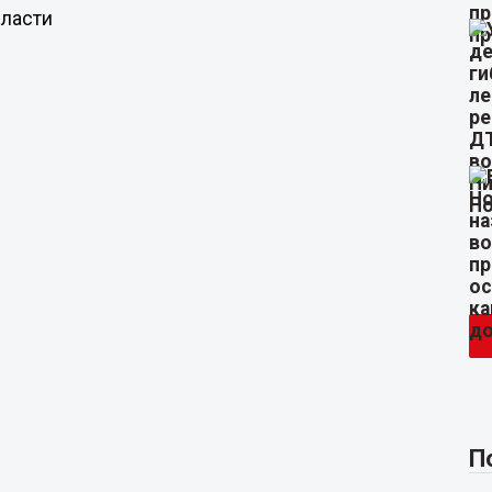
ласти
П