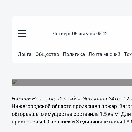
четверг 06 августа 05:12
Происшествия
12.11.2017
00:38
Лента
Общество
Политика
Лента мнений
Тех
Квартира загорелась в Сергач
области
Обгорело имущество на площади 1,5 кв.м.
Нижний Новгород. 12 ноября. NewsRoom24.ru -
12 
Нижегородской области произошел пожар. Заго
обгоревшего имущества составила 1,5 кв.м. Дл
привлечены 10 человек и 3 единицы техники ГУ 