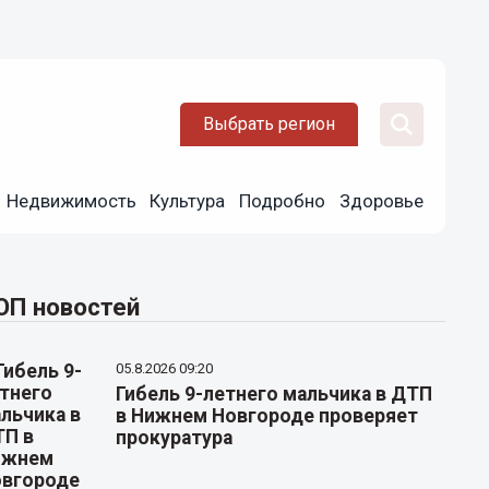
Выбрать регион
Недвижимость
Культура
Подробно
Здоровье
ОП новостей
05.8.2026 09:20
Гибель 9-летнего мальчика в ДТП
в Нижнем Новгороде проверяет
прокуратура