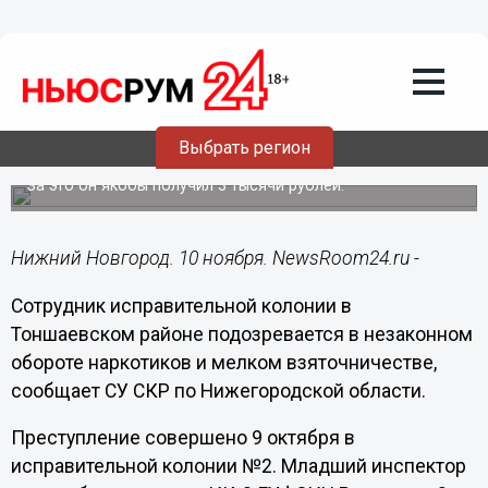
Происшествия
10.11.2017
11:15
Сотрудник нижегородского ГУФСИН
Выбрать регион
пронес в колонию наркотики
За это он якобы получил 3 тысячи рублей.
Нижний Новгород. 10 ноября. NewsRoom24.ru -
Сотрудник исправительной колонии в
Тоншаевском районе подозревается в незаконном
обороте наркотиков и мелком взяточничестве,
сообщает СУ СКР по Нижегородской области.
Преступление совершено 9 октября в
исправительной колонии №2. Младший инспектор