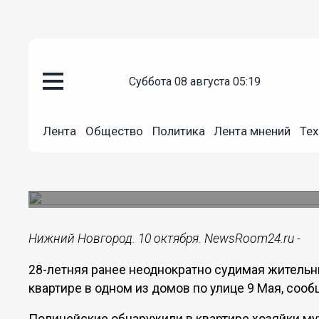
суббота 08 августа 05:19
Происшествия
10.10.2017
22:06
Лента
Общество
Политика
Лента мнений
Тех
28-летняя рецидивистка орган
Арзамасе
Ее удалось задержать.
Нижний Новгород. 10 октября. NewsRoom24.ru -
28-летняя ранее неоднократно судимая жительн
квартире в одном из домов по улице 9 Мая, соо