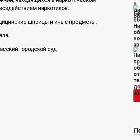
ужчин, находящихся в наркотическом
воздействием наркотиков.
дицинские шприцы и иные предметы.
ала.
асский городской суд.
П