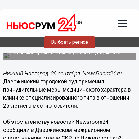
Происшествия
29.09.2017
08:45
26-летнего нижегородца отправили
лечиться после убийства
Выбрать регион
нерожденного ребенка жены
Трагическое происшествие случилось в Дзержинске.
Нижний Новгород. 29 сентября. NewsRoom24.ru -
Дзержинский городской суд применил
принудительные меры медицинского характера в
клинике специализированного типа в отношении
26-летнего местного жителя.
Об этом агентству новостей Newsroom24
сообщили в Дзержинском межрайонном
следственном отделе СКР по Нижегородской