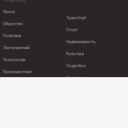
РУБРИКИ
Лента
Транспорт
Общество
Спорт
Политика
Недвижимость
Лента мнений
Культура
Технологии
Подробно
Происшествия
Здоровье
Экономика
ПОДПИСКА
Подпишись на рассылку NEWSROOM24
и будь
в курсе новостей в своём городе: