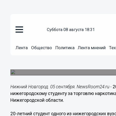
суббота 08 августа 18:31
Происшествия
05.09.2017
12:14
Лента
Общество
Политика
Лента мнений
Тех
20 лет тюрьмы грозит нижегор
торговлю наркотиками
Уголовное дело направлено в суд.
Нижний Новгород. 05 сентября. NewsRoom24.ru -
2
нижегородскому студенту за торговлю наркотик
Нижегородской области.
20-летний студент одного из нижегородских вузо