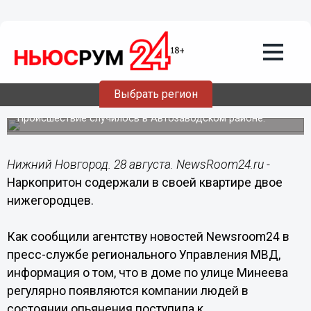
Происшествия
28.08.2017
08:49
Наркопритон содержали в своей
Выбрать регион
квартире двое нижегородцев
Происшествие случилось в Автозаводском районе.
Нижний Новгород. 28 августа. NewsRoom24.ru -
Наркопритон содержали в своей квартире двое
нижегородцев.
Как сообщили агентству новостей Newsroom24 в
пресс-службе регионального Управления МВД,
информация о том, что в доме по улице Минеева
регулярно появляются компании людей в
состоянии опьянения поступила к