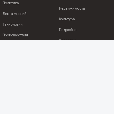
Политика
Недвижимость
Лента мнений
Культура
Технологии
Подробно
Происшествия
Здоровье
Экономика
ПОДПИСКА
Подпишись на рассылку NEWSROOM24
и будь
в курсе новостей в своём городе:
Подписаться
© 2012 - 2025 ООО "Ньюсрум" (ИА Newsroom24 (Ньюсрум24).
Учредитель — ООО "Ньюсрум"