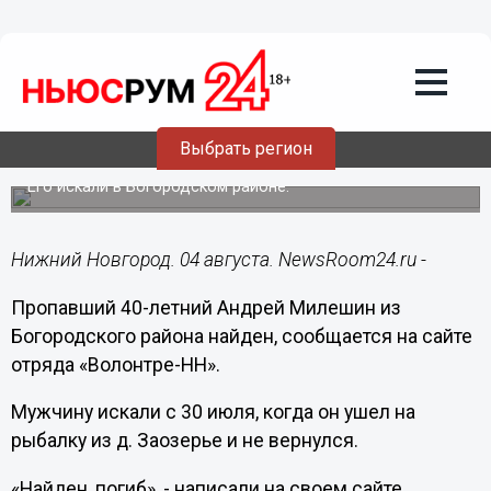
Происшествия
04.08.2017
16:04
Пропавший в Нижегородской области
Выбрать регион
Андрей Милешин найден мертвым
Его искали в Богородском районе.
Нижний Новгород. 04 августа. NewsRoom24.ru -
Пропавший 40-летний Андрей Милешин из
Богородского района найден, сообщается на сайте
отряда «Волонтре-НН».
Мужчину искали с 30 июля, когда он ушел на
рыбалку из д. Заозерье и не вернулся.
«Найден, погиб», - написали на своем сайте