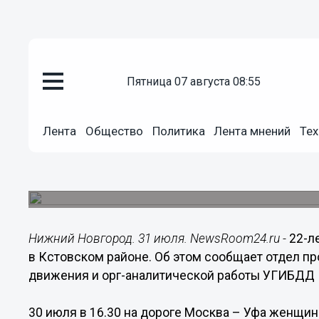
пятница 07 августа 08:55
Происшествия
31.07.2017
14:33
Лента
Общество
Политика
Лента мнений
Тех
22-летняя женщина на ВАЗе вре
Кстовском районе
ДТП произошло 30 июля.
Нижний Новгород. 31 июля. NewsRoom24.ru -
22-л
в Кстовском районе. Об этом сообщает отдел п
движения и орг-аналитической работы УГИБДД 
30 июля в 16.30 на дороге Москва – Уфа женщина