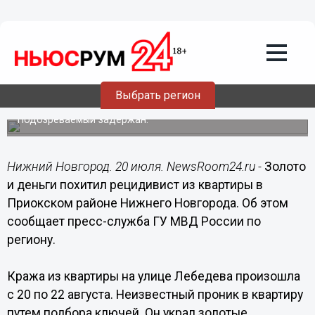
Происшествия
20.07.2017
18:19
Золото и деньги похитил рецидивист
Выбрать регион
из квартиры в Приокском районе
Подозреваемый задержан.
Нижний Новгород. 20 июля. NewsRoom24.ru -
Золото
и деньги похитил рецидивист из квартиры в
Приокском районе Нижнего Новгорода. Об этом
сообщает пресс-служба ГУ МВД России по
региону.
Кража из квартиры на улице Лебедева произошла
с 20 по 22 августа. Неизвестный проник в квартиру
путем подбора ключей. Он украл золотые