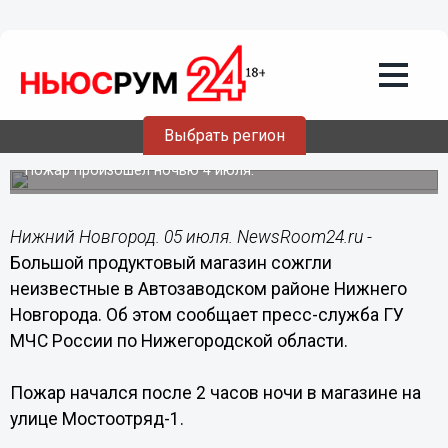
Происшествия
05.07.2017
12:16
Большой продуктовый магазин сожгли
Выбрать регион
неизвестные в Автозаводском районе
Пожар произошел ночью 4 июля.
Нижний Новгород. 05 июля. NewsRoom24.ru -
Большой продуктовый магазин сожгли
неизвестные в Автозаводском районе Нижнего
Новгорода. Об этом сообщает пресс-служба ГУ
МЧС России по Нижегородской области.
Пожар начался после 2 часов ночи в магазине на
улице Мостоотряд-1.