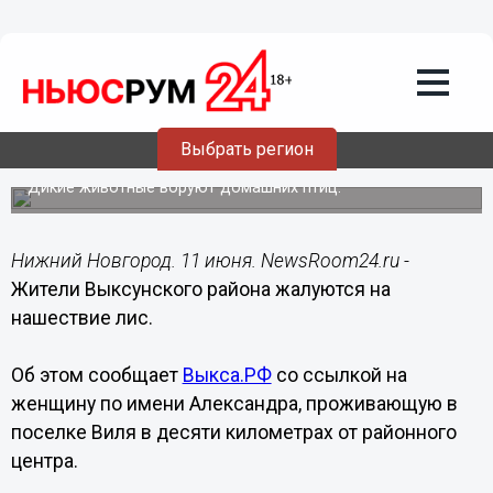
Происшествия
11.06.2017
14:53
Жители Выксунского района жалуются
Выбрать регион
на нашествие лис
Дикие животные воруют домашних птиц.
Нижний Новгород. 11 июня. NewsRoom24.ru -
Жители Выксунского района жалуются на
нашествие лис.
Об этом сообщает
Выкса.РФ
со ссылкой на
женщину по имени Александра, проживающую в
поселке Виля в десяти километрах от районного
центра.