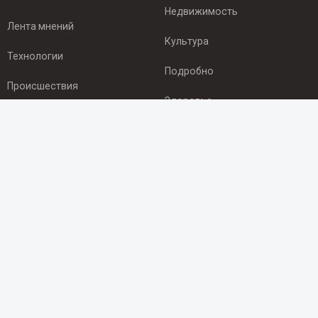
Недвижимость
Лента мнений
Культура
Технологии
Подробно
Происшествия
Здоровье
Экономика
ПОДПИСКА
Подпишись на рассылку NEWSROOM24
и будь
в курсе новостей в своём городе:
Подписаться
© 2012 - 2025 ООО "Ньюсрум" (ИА Newsroom24 (Ньюсрум24).
Учредитель — ООО "Ньюсрум"
Свидетельство о регистрации СМИ ИА № ФС 77 - 45920 от 22.07.2011г.