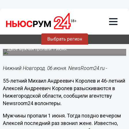
Происшествия
06.06.2017
06:30
Поиски пропавших рыбаков пройдут в
Выбрать регион
Нижегородской области 7 июня
Двое мужчин пропали 1 июня.
Нижний Новгород. 06 июня. NewsRoom24.ru -
55-летний Михаил Андреевич Королев и 46-летний
Алексей Андреевич Королев разыскиваются в
Нижегородской области, сообщили агентству
Newsroom24 волонтеры.
Мужчины пропали 1 июня. Тогда поздно вечером
Алексей последний раз звонил жене. Известно,