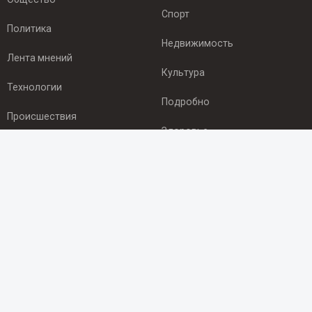
Спорт
Политика
Недвижимость
Лента мнений
Культура
Технологии
Подробно
Происшествия
Здоровье
Экономика
ПОДПИСКА
Подпишись на рассылку NEWSROOM24
и будь
в курсе новостей в своём городе:
Подписаться