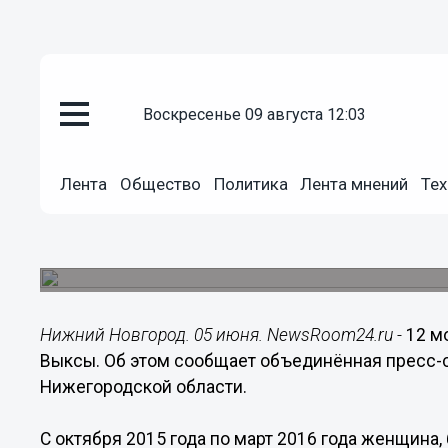
воскресенье 09 августа 12:03
Происшествия
Лента
Общество
Политика
Лента мнений
Тех
05.06.2017
11:56
12 мошенничеств совершила п
Ущерб потерпевшим составил более 140 тысяч 
Нижний Новгород. 05 июня. NewsRoom24.ru -
12 м
Выксы. Об этом сообщает объединённая пресс
Нижегородской области.
С октября 2015 года по март 2016 года женщин