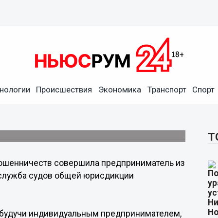
нологии
Происшествия
Экономика
Транспорт
Спорт
редприниматель из Выксы
рублей.
Т
ошенничеств совершила предприниматель из
-служба судов общей юрисдикции
а, будучи индивидуальным предпринимателем,