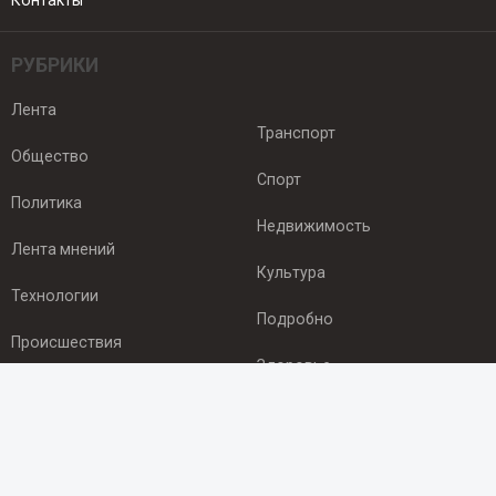
Контакты
РУБРИКИ
Лента
Транспорт
Общество
Спорт
Политика
Недвижимость
Лента мнений
Культура
Технологии
Подробно
Происшествия
Здоровье
Экономика
ПОДПИСКА
Подпишись на рассылку NEWSROOM24
и будь
в курсе новостей в своём городе: