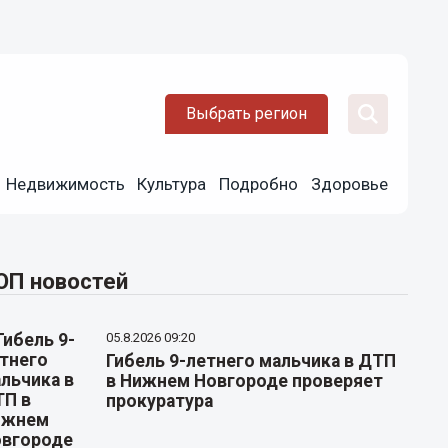
Выбрать регион
Недвижимость
Культура
Подробно
Здоровье
ОП новостей
05.8.2026 09:20
Гибель 9-летнего мальчика в ДТП
в Нижнем Новгороде проверяет
прокуратура