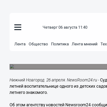
четверг 06 августа 11:40
Происшествия
26.04.2017
07:37
Лента
Общество
Политика
Лента мнений
Тех
Воспитательницу детсада осуди
Нижнем Новгороде
Трагическое происшествие случилось в Советск
Нижний Новгород. 26 апреля. NewsRoom24.ru -
Суд
летней воспитательнице одного из детских садов
летнего знакомого.
Об этом агентству новостей Newsroom24 сообщ