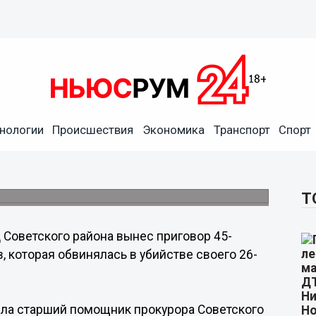
нологии
Происшествия
Экономика
Транспорт
Спорт
ли за убийство знакомого в
ом районе.
Т
 Советского района вынес приговор 45-
, которая обвинялась в убийстве своего 26-
ила старший помощник прокурора Советского