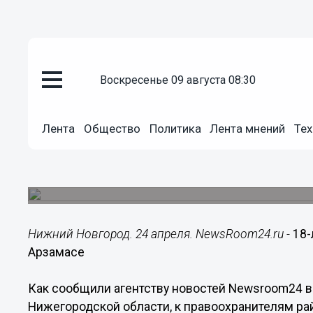
воскресенье 09 августа 08:30
Происшествия
Лента
Общество
Политика
Лента мнений
Тех
24.04.2017
09:29
18-летний юноша угнал неиспр
Угонщик задержан.
Нижний Новгород. 24 апреля. NewsRoom24.ru -
18-
Арзамасе
Как сообщили агентству новостей Newsroom24 
Нижегородской области, к правоохранителям ра