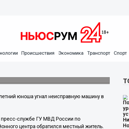
нологии
Происшествия
Экономика
Транспорт
Спорт
авную машину в Арзамасе
Т
летний юноша угнал неисправную машину в
в пресс-службе ГУ МВД России по
йонного центра обратился местный житель.