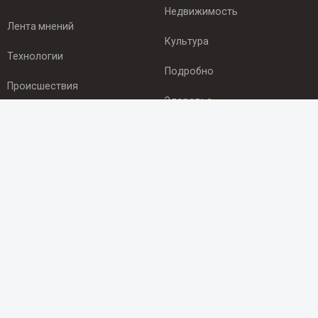
Недвижимость
Лента мнений
Культура
Технологии
Подробно
Происшествия
Здоровье
Экономика
ПОДПИСКА
Подпишись на рассылку NEWSROOM24
и будь
в курсе новостей в своём городе:
Подписаться
© 2012 - 2025 ООО "Ньюсрум" (ИА Newsroom24 (Ньюсрум24).
Учредитель — ООО "Ньюсрум"
Свидетельство о регистрации СМИ ИА № ФС 77 - 45920 от 22.07.2011г.