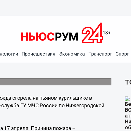
нологии
Происшествия
Экономика
Транспорт
Спорт
рильщике в Нижнем
Т
жда сгорела на пьяном курильщике в
с-служба ГУ МЧС России по Нижегородской
а 17 апреля. Причина пожара –