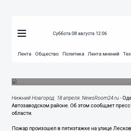
суббота 08 августа 12:06
Происшествия
18.04.2017
11:49
Лента
Общество
Политика
Лента мнений
Тех
Одежда сгорела на пьяном ку
Новгороде
Пострадавший госпитализирован.
Нижний Новгород. 18 апреля. NewsRoom24.ru -
Оде
Автозаводском районе. Об этом сообщает прес
области.
Пожар произошел в пятиэтажке на улице Лесков