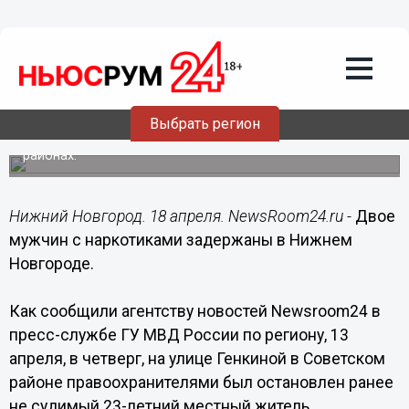
Происшествия
18.04.2017
08:58
Двое мужчин с наркотиками
задержаны в Нижнем Новгороде
Выбрать регион
Происшествия случились в Советском и Нижегородском
районах.
Нижний Новгород. 18 апреля. NewsRoom24.ru -
Двое
мужчин с наркотиками задержаны в Нижнем
Новгороде.
Как сообщили агентству новостей Newsroom24 в
пресс-службе ГУ МВД России по региону, 13
апреля, в четверг, на улице Генкиной в Советском
районе правоохранителями был остановлен ранее
не судимый 23-летний местный житель.