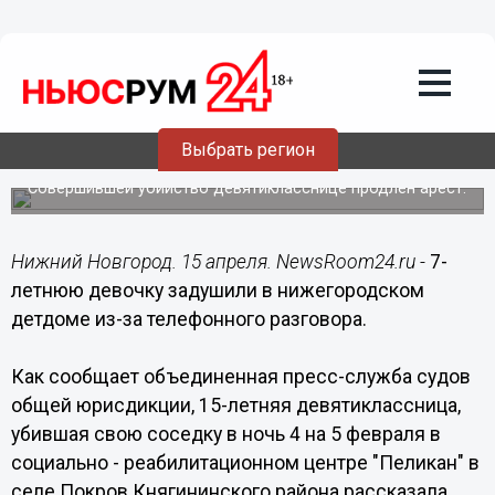
Происшествия
15.04.2017
09:00
7-летнюю девочку задушили в
нижегородском детдоме из-за
Выбрать регион
телефонного разговора
Совершившей убийство девятикласснице продлен арест.
Нижний Новгород. 15 апреля. NewsRoom24.ru -
7-
летнюю девочку задушили в нижегородском
детдоме из-за телефонного разговора.
Как сообщает объединенная пресс-служба судов
общей юрисдикции, 15-летняя девятиклассница,
убившая свою соседку в ночь 4 на 5 февраля в
социально - реабилитационном центре "Пеликан" в
селе Покров Княгининского района рассказала