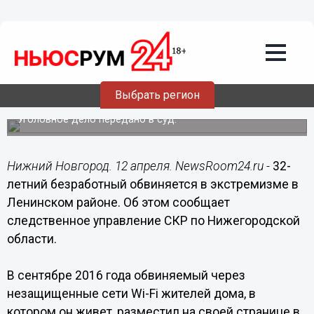
Происшествия
12.04.2017
14:35
32-летний безработный обвиняется в
Выбрать регион
экстремизме в Ленинском районе
Уголовное дело передано в суд.
Нижний Новгород. 12 апреля. NewsRoom24.ru -
32-
летний безработный обвиняется в экстремизме в
Ленинском районе. Об этом сообщает
следственное управление СКР по Нижегородской
области.
В сентябре 2016 года обвиняемый через
незащищенные сети Wi-Fi жителей дома, в
котором он живет, разместил на своей странице в