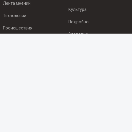
Лента мнений
Культура
Технологии
Подробно
Происшествия
Здоровье
Экономика
ПОДПИСКА
Подпишись на рассылку NEWSROOM24
и будь
в курсе новостей в своём городе:
Подписаться
© 2012 - 2025 ООО "Ньюсрум" (ИА Newsroom24 (Ньюсрум24).
Учредитель — ООО "Ньюсрум"
Свидетельство о регистрации СМИ ИА № ФС 77 - 45920 от 22.07.2011г.
выдано Федеральной службой по надзору в сфере связи,
информационных технологий и массовый коммуникаций.