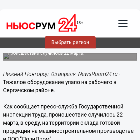
Происшествия
05.04.2017
02:10
Тяжелое оборудование упало на
Выбрать регион
рабочего в Сергачском районе
Происшествие случилось 22 марта.
Нижний Новгород. 05 апреля. NewsRoom24.ru -
Тяжелое оборудование упало на рабочего в
Сергачском районе.
Как сообщает пресс-служба Государственной
инспекции труда, происшествие случилось 22
марта, в среду, на территории склада готовой
продукции на машиностроительном производстве
в ООО "ПолиПром".