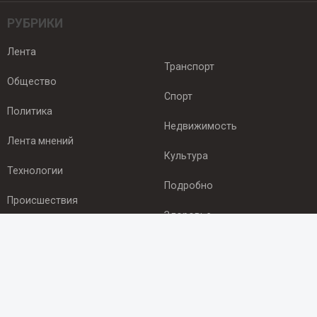
РУБРИКИ
Лента
Транспорт
Общество
Спорт
Политика
Недвижимость
Лента мнений
Культура
Технологии
Подробно
Происшествия
Здоровье
Экономика
ПОДПИСКА
Подпишись на рассылку NEWSROOM24
и будь
в курсе новостей в своём городе: