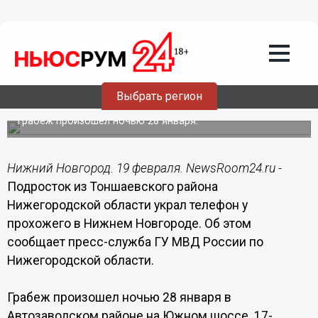
Происшествия
19.02.2017
08:00
Подросток из Тоншаева украл телефон
Выбрать регион
у прохожего в Нижнем Новгороде
Грабеж произошел ночью 28 января.
Нижний Новгород. 19 февраля. NewsRoom24.ru -
Подросток из Тоншаевского района
Нижегородской области украл телефон у
прохожего в Нижнем Новгороде. Об этом
сообщает пресс-служба ГУ МВД России по
Нижегородской области.
Грабеж произошел ночью 28 января в
Автозаводском районе на Южном шоссе. 17-