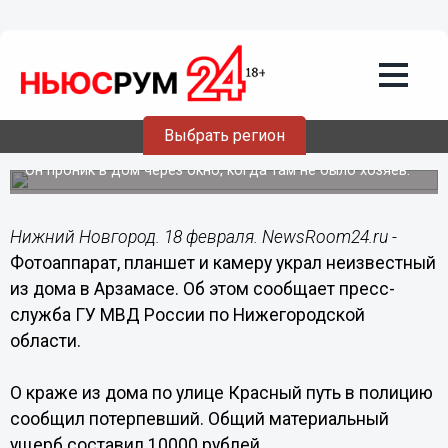
Происшествия
18.02.2017
23:05
Фотоаппарат, планшет и камеру украл
Выбрать регион
неизвестный из дома в Арзамасе
Он проник в дом через окно, когда там не было хозяев.
Нижний Новгород. 18 февраля. NewsRoom24.ru -
Фотоаппарат, планшет и камеру украл неизвестный
из дома в Арзамасе. Об этом сообщает пресс-
служба ГУ МВД России по Нижегородской
области.
О краже из дома по улице Красный путь в полицию
сообщил потерпевший. Общий материальный
ущерб составил 10000 рублей.