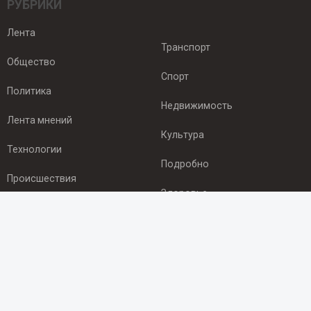
РУБРИКИ
Лента
Транспорт
Общество
Спорт
Политика
Недвижимость
Лента мнений
Культура
Технологии
Подробно
Происшествия
Здоровье
Экономика
ПОДПИСКА
Подпишись на рассылку NEWSROOM24
и будь
в курсе новостей в своём городе: