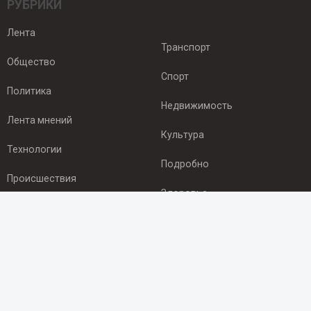
РУБРИКИ
Лента
Транспорт
Общество
Спорт
Политика
Недвижимость
Лента мнений
Культура
Технологии
Подробно
Происшествия
Здоровье
Экономика
ПОДПИСКА
Подпишись на рассылку NEWSROOM24
и будь
в курсе новостей в своём городе: