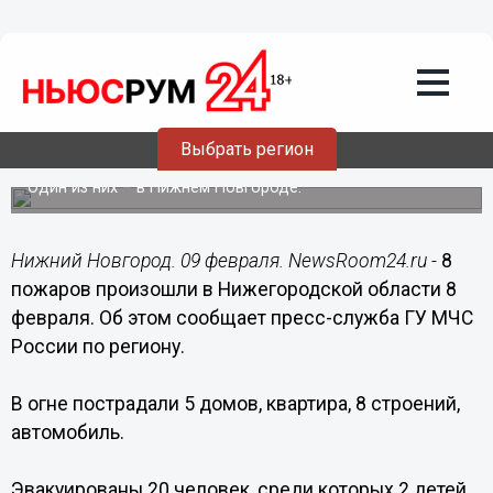
Происшествия
09.02.2017
12:09
8 пожаров произошли в
Выбрать регион
Нижегородской области 8 февраля
Один из них – в Нижнем Новгороде.
Нижний Новгород. 09 февраля. NewsRoom24.ru -
8
пожаров произошли в Нижегородской области 8
февраля. Об этом сообщает пресс-служба ГУ МЧС
России по региону.
В огне пострадали 5 домов, квартира, 8 строений,
автомобиль.
Эвакуированы 20 человек, среди которых 2 детей.