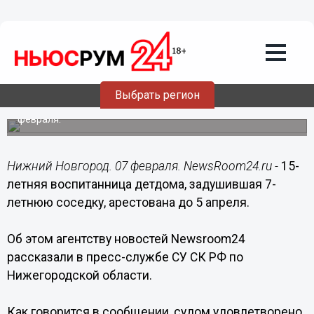
Происшествия
07.02.2017
06:30
15-летняя воспитанница детдома,
задушившая 7-летнюю соседку,
арестована до 5 апреля
Выбрать регион
Трагическое происшествие случилось поздно вечером 4
февраля.
Нижний Новгород. 07 февраля. NewsRoom24.ru -
15-
летняя воспитанница детдома, задушившая 7-
летнюю соседку, арестована до 5 апреля.
Об этом агентству новостей Newsroom24
рассказали в пресс-службе СУ СК РФ по
Нижегородской области.
Как говорится в сообщении, судом удовлетворено