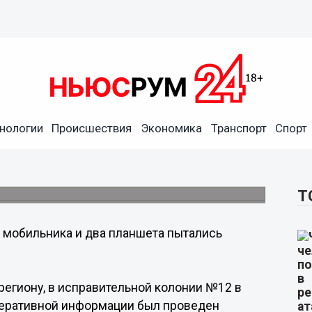
нологии
Происшествия
Экономика
Транспорт
Спорт
а пытались передать в
е.
Т
 мобильника и два планшета пытались
егиону, в исправительной колонии №12 в
перативной информации был проведен