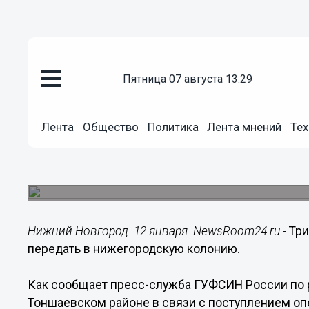
пятница 07 августа 13:29
Происшествия
12.01.2017
23:37
Лента
Общество
Политика
Лента мнений
Тех
Три мобильника и два планшет
нижегородскую колонию
Происшествие случилось в Тоншаевском район
Нижний Новгород. 12 января. NewsRoom24.ru -
Три
передать в нижегородскую колонию.
Как сообщает пресс-служба ГУФСИН России по р
Тоншаевском районе в связи с поступлением о