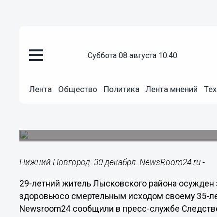
суббота 08 августа 10:40
Происшествия
30.12.2016
13:39
Лента
Общество
Политика
Лента мнений
Тех
Житель Лысковского района до
кочергой
Он обвинял его в тунеядстве.
Нижний Новгород. 30 декабря. NewsRoom24.ru -
29-летний житель Лысковского района осужден
здоровьюсо смертельным исходом своему 35-лет
Newsroom24 сообщили в пресс-службе Следств