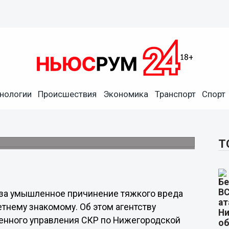
нологии
Происшествия
Экономика
Транспорт
Спорт
 смерти забил квартиранта
Т
 за умышленное причинение тяжкого вреда
нему знакомому. Об этом агентству
енного управления СКР по Нижегородской