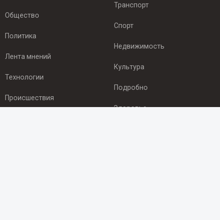
Транспорт
Общество
Спорт
Политика
Недвижимость
Лента мнений
Культура
Технологии
Подробно
Происшествия
Здоровье
Экономика
ПОДПИСКА
Подпишись на рассылку NEWSROOM24
и будь
в курсе новостей в своём городе:
Подписаться