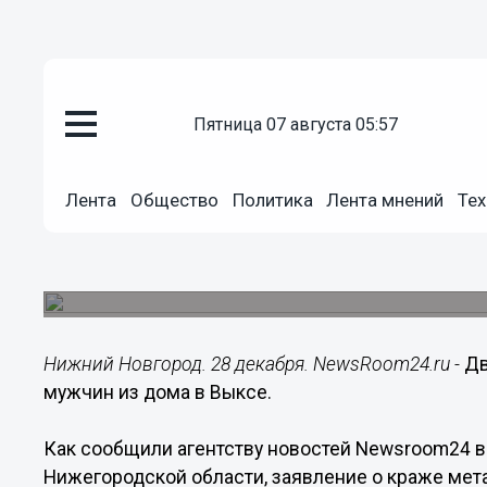
пятница 07 августа 05:57
Происшествия
28.12.2016
23:15
Лента
Общество
Политика
Лента мнений
Тех
Двери, ставни и инструменты 
в Выксе
Злоумышленники задержаны.
Нижний Новгород. 28 декабря. NewsRoom24.ru -
Дв
мужчин из дома в Выксе.
Как сообщили агентству новостей Newsroom24 
Нижегородской области, заявление о краже мет