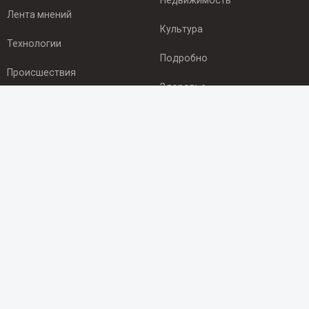
Недвижимость
Лента мнений
Культура
Технологии
Подробно
Происшествия
Здоровье
Экономика
ПОДПИСКА
Подпишись на рассылку NEWSROOM24
и будь
в курсе новостей в своём городе:
Подписаться
© 2012 - 2025 ООО "Ньюсрум" (ИА Newsroom24 (Ньюсрум24).
Учредитель — ООО "Ньюсрум"
Свидетельство о регистрации СМИ ИА № ФС 77 - 45920 от 22.07.2011г.
выдано Федеральной службой по надзору в сфере связи,